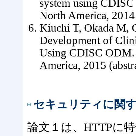
system using CDISC
North America, 2014 
Kiuchi T, Okada M, C
Development of Clini
Using CDISC ODM. 
America, 2015 (abstr
セキュリティに関
論文１は、HTTPに特化した