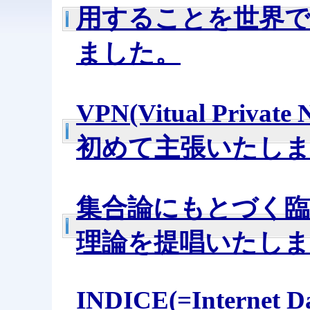
用することを世界
ました。
VPN(Vitual Priv
初めて主張いたし
集合論にもとづく臨
理論を提唱いたし
INDICE(=Internet Da