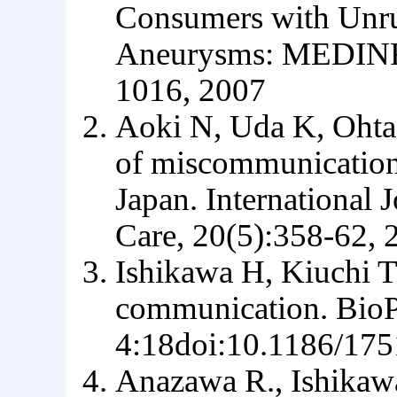
Consumers with Unrup
Aneurysms: MEDINFO
1016, 2007
Aoki N, Uda K, Ohta 
of miscommunication 
Japan. International 
Care, 20(5):358-62, 
Ishikawa H, Kiuchi T.
communication. BioP
4:18doi:10.1186/175
Anazawa R., Ishikawa