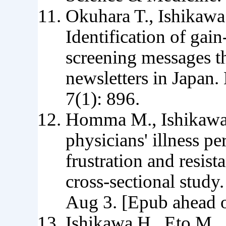
Okuhara T., Ishikawa
Identification of gai
screening messages t
newsletters in Japan
7(1): 896.
Homma M., Ishikawa H
physicians' illness p
frustration and resist
cross-sectional stud
Aug 3. [Epub ahead o
Ishikawa H., Eto M.,