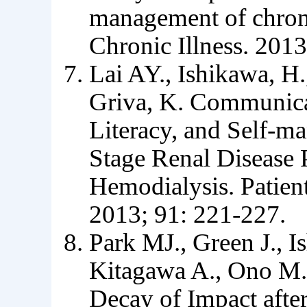
management of chroni
Chronic Illness. 2013
Lai AY., Ishikawa, H.
Griva, K. Communicat
Literacy, and Self-m
Stage Renal Disease 
Hemodialysis. Patien
2013; 91: 221-227.
Park MJ., Green J., I
Kitagawa A., Ono M.,
Decay of Impact aft