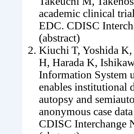
Takeuchi M, Takenoshi
academic clinical tr
EDC. CDISC Interch
(abstract)
Kiuchi T, Yoshida K,
H, Harada K, Ishika
Information Syste
enables institutional
autopsy and semiauto
anonymous case data 
CDISC Interchange N