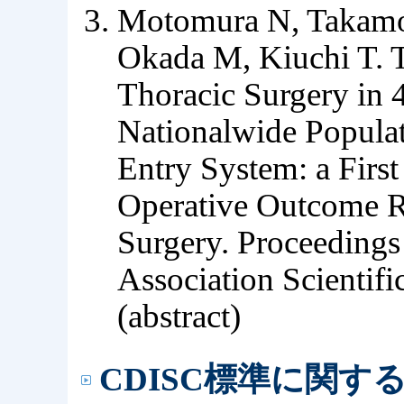
Motomura N, Takamot
Okada M, Kiuchi T. 
Thoracic Surgery in 
Nationalwide Populat
Entry System: a Firs
Operative Outcome R
Surgery. Proceedings
Association Scientif
(abstract)
CDISC標準に関す