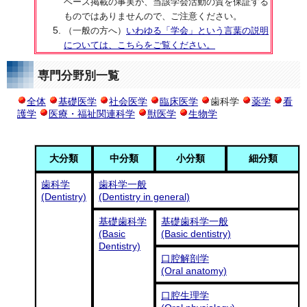
ベース掲載の事実が、当該学会活動の質を保証する
ものではありませんので、ご注意ください。
（一般の方へ）
いわゆる「学会」という言葉の説明
については、こちらをご覧ください。
専門分野別一覧
全体
基礎医学
社会医学
臨床医学
歯科学
薬学
看
護学
医療・福祉関連科学
獣医学
生物学
大分類
中分類
小分類
細分類
歯科学
歯科学一般
(Dentistry)
(Dentistry in general)
基礎歯科学
基礎歯科学一般
(Basic
(Basic dentistry)
Dentistry)
口腔解剖学
(Oral anatomy)
口腔生理学