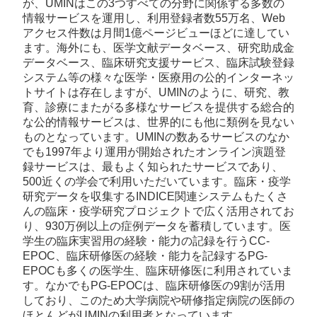
が、UMINはこの3つすべての分野に関係する多数の
情報サービスを運用し、利用登録者数55万名、Web
アクセス件数は月間1億ページビューほどに達してい
ます。海外にも、医学文献データベース、研究助成金
データベース、臨床研究支援サービス、臨床試験登録
システム等の様々な医学・医療用の公的インターネッ
トサイトは存在しますが、UMINのように、研究、教
育、診療にまたがる多様なサービスを提供する総合的
な公的情報サービスは、世界的にも他に類例を見ない
ものとなっています。UMINの数あるサービスのなか
でも1997年より運用が開始されたオンライン演題登
録サービスは、最もよく知られたサービスであり、
500近くの学会で利用いただいています。臨床・疫学
研究データを収集するINDICE関連システムもたくさ
んの臨床・疫学研究プロジェクトで広く活用されてお
り、930万例以上の症例データを蓄積しています。医
学生の臨床実習用の経験・能力の記録を行うCC-
EPOC、臨床研修医の経験・能力を記録するPG-
EPOCも多くの医学生、臨床研修医に利用されていま
す。なかでもPG-EPOCは、臨床研修医の9割が活用
しており、このため大学病院や研修指定病院の医師の
ほとんどがUMINの利用者となっています。