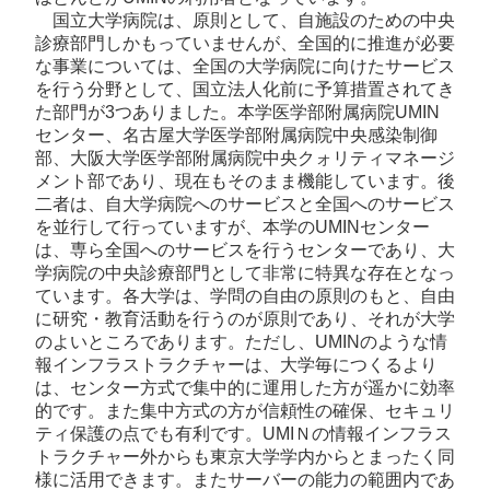
国立大学病院は、原則として、自施設のための中央
診療部門しかもっていませんが、全国的に推進が必要
な事業については、全国の大学病院に向けたサービス
を行う分野として、国立法人化前に予算措置されてき
た部門が3つありました。本学医学部附属病院UMIN
センター、名古屋大学医学部附属病院中央感染制御
部、大阪大学医学部附属病院中央クォリティマネージ
メント部であり、現在もそのまま機能しています。後
二者は、自大学病院へのサービスと全国へのサービス
を並行して行っていますが、本学のUMINセンター
は、専ら全国へのサービスを行うセンターであり、大
学病院の中央診療部門として非常に特異な存在となっ
ています。各大学は、学問の自由の原則のもと、自由
に研究・教育活動を行うのが原則であり、それが大学
のよいところであります。ただし、UMINのような情
報インフラストラクチャーは、大学毎につくるより
は、センター方式で集中的に運用した方が遥かに効率
的です。また集中方式の方が信頼性の確保、セキュリ
ティ保護の点でも有利です。UMIＮの情報インフラス
トラクチャー外からも東京大学学内からとまったく同
様に活用できます。またサーバーの能力の範囲内であ