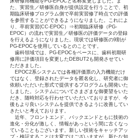
床研修用機能をPG-EPOCと名称変更しました。ま
た、実習生／研修医自身が提供設定を行うことで、初
期臨床研修プログラム側で卒前実習修了時点での評価
を参照することができるようになりました。これによ
り、卒前実習(CC-EPOC）⇒初期臨床研修（PG-
EPOC）の流れで実習生／研修医の評価データの登録
を行えるようになりました。現状では研修医の9割が
PG-EPOCを使用しているとのことです。
歯科領域では、PG-EPOCをベースに、歯科初期研
修用に評価項目を変更したDEBUT2も開発させてい
ただきました。
EPOC2系システムでは各種評価票の入力機能だけ
ではなく、登録されたデータを匿名化し、研究者に御
依頼いただいた形式で提供するプログラムも開発いた
しました。システムについてさまざまな御要望をいた
だき、随時対応を行わせていただいておりますが、今
後もより良いシステムを提供できるように改善してい
きたいと考えております。
近年、フロントエンド、バックエンドともに技術の
進化・分化が激しく、情報があっという間に古くなっ
ていることもございます。新しい技術をキャッチアッ
プ・検証することは大変ではございますが、新たな知