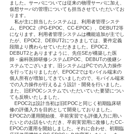
ました。サーバについては従来の物理サーバに加え、
仮想サーバの管理についても担当させていただいてお
ります。
私が主に担当したシステムは、利用者管理システ
ム、EPOC2（PG-EPOC、CC-EPOC）、DEBUT2等
になります。利用者管理システムは機能追加が主でし
たが、EPOC2、DEBUT2につきましては、要件定義
段階より携わらせていただきました。EPOC2、
DEBUT2とありますように、先任SEが構築した医
師・歯科医師研修システムEPOC、DEBUTの後継シ
ステムでございます。旧システムはPCでの入力操作
を行っておりましたが、EPOC2ではモバイル端末の
個人所有が増加してきていましたので、モバイル端末
での入力操作が行えるよう設計・開発を行いました。
また、旧EPOCシステムでいただいていた要望につい
ても反映いたしました。
EPOC2は設計当初は旧EPOCと同じく初期臨床研
修の評価入力を目的として開発しておりました。
EPOC2の運用開始後、卒前実習でも評価入力に用い
たいとのお話をいただき、卒前実習用に改修したCC-
EPOCの運用を開始しました。それに合わせ、初期臨