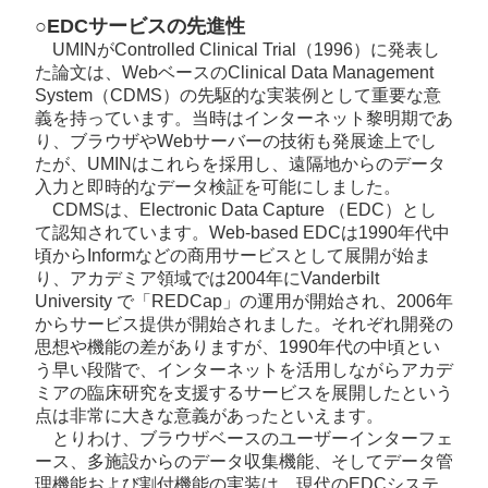
○EDCサービスの先進性
UMINがControlled Clinical Trial（1996）に発表し
た論文は、WebベースのClinical Data Management
System（CDMS）の先駆的な実装例として重要な意
義を持っています。当時はインターネット黎明期であ
り、ブラウザやWebサーバーの技術も発展途上でし
たが、UMINはこれらを採用し、遠隔地からのデータ
入力と即時的なデータ検証を可能にしました。
CDMSは、Electronic Data Capture （EDC）とし
て認知されています。Web-based EDCは1990年代中
頃からInformなどの商用サービスとして展開が始ま
り、アカデミア領域では2004年にVanderbilt
University で「REDCap」の運用が開始され、2006年
からサービス提供が開始されました。それぞれ開発の
思想や機能の差がありますが、1990年代の中頃とい
う早い段階で、インターネットを活用しながらアカデ
ミアの臨床研究を支援するサービスを展開したという
点は非常に大きな意義があったといえます。
とりわけ、ブラウザベースのユーザーインターフェ
ース、多施設からのデータ収集機能、そしてデータ管
理機能および割付機能の実装は、現代のEDCシステ