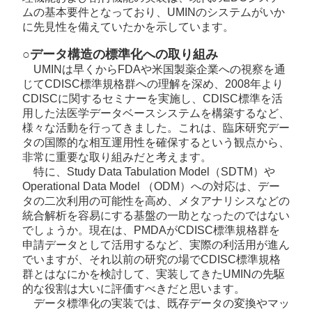
ムの基本要件となっており、UMINのシステムがいか
に先見性を備えていたかを示しています。
○データ構造の標準化への取り組み
UMINは早くからFDAや米国製薬企業への視察を通
じてCDISC標準規格群への理解を深め、2008年より
CDISCに関するセミナーを実施し、CDISC標準を活
用した法医学データベースシステムを構築するなど、
様々な活動を行ってきました。これは、臨床研究デー
タの国際的な相互運用性を確保するという観点から、
非常に重要な取り組みだと考えます。
特に、Study Data Tabulation Model（SDTM）や
Operational Data Model （ODM）への対応は、デー
タの二次利用の可能性を高め、メタアナリシスなどの
統合解析を容易にする基盤の一助となったのではない
でしょうか。現在は、PMDAがCDISC標準規格群を
申請データとして活用するなど、実際の利活用が進ん
でいますが、それ以前の研究の場でCDISC標準規格
群とはなにかを検討して、実装してきたUMINの先駆
的な役割は大いに評価すべきだと思います。
データ標準化の実装では、既存データの変換やマッ