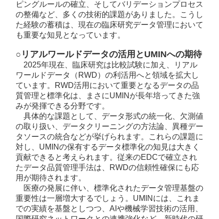
ピングルールの確立、そしてバリデーションプロセス
の整備など、多くの技術的課題がありました。こうし
た経験の蓄積は、現在の臨床研究データ管理において
も重要な知見となっています。
○リアルワールドデータの活用とUMINへの期待
2025年現在、臨床研究は比較試験に加え、リアル
ワールドデータ（RWD）の利活用へと領域を拡大し
ています。RWD活用において重要となるデータの品
質管理と標準化は、まさにUMINが長年培ってきた強
みが発揮できる分野です。
具体的な課題として、データ形式の統一化、欠測値
の取り扱い、データクリーニングの方法論、異種デー
タソースの統合などが挙げられます。これらの課題に
対し、UMINの保有するデータ標準化の知見は大きく
貢献できると考えられます。従来のEDCで確立され
たデータ品質管理手法は、RWDの信頼性確保にも応
用が期待されます。
医療の発展に伴い、標準化されたデータ管理基盤の
重要性は一層増大するでしょう。UMINには、これま
での実績を基盤としつつ、AIや機械学習技術の活用、
国際研究ネットワークとの連携強化など、新時代の研