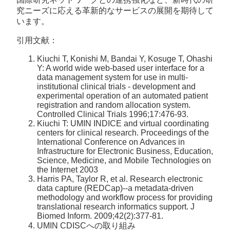
究ニーズに応える革新的なサービスの展開を期待して
います。
引用文献：
Kiuchi T, Konishi M, Bandai Y, Kosuge T, Ohashi
Y: A world wide web-based user interface for a
data management system for use in multi-
institutional clinical trials - development and
experimental operation of an automated patient
registration and random allocation system.
Controlled Clinical Trials 1996;17:476-93.
Kiuchi T: UMIN INDICE and virtual coordinating
centers for clinical research. Proceedings of the
International Conference on Advances in
Infrastructure for Electronic Business, Education,
Science, Medicine, and Mobile Technologies on
the Internet 2003
Harris PA, Taylor R, et al. Research electronic
data capture (REDCap)--a metadata-driven
methodology and workflow process for providing
translational research informatics support. J
Biomed Inform. 2009;42(2):377-81.
UMIN CDISCへの取り組み