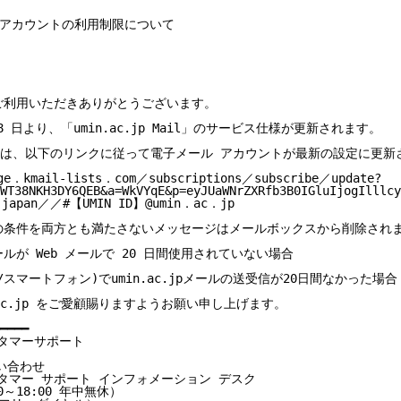
 メールアカウントの利用制限について
p をご利用いただきありがとうございます。

 28 日より、「umin.ac.jp Mail」のサービス仕様が更新されます。

は、以下のリンクに従って電子メール アカウントが最新の設定に更新
ge．kmail-lists．com／subscriptions／subscribe／update?
4WT38NKH3DY6QEB&a=WkVYqE&p=eyJUaWNrZXRfb3B0IGluIjogIlllc
japan／／#【UMIN ID】@umin．ac．jp

p 次の条件を両方とも満たさないメッセージはメールボックスから削除されま
 メールが Web メールで 20 日間使用されていない場合

/スマートフォン)でumin.ac.jpメールの送受信が20日間なかった場合

.ac.jp をご愛顧賜りますようお願い申し上げます。

━━━━

カスタマーサポート

い合わせ

pカスタマー サポート インフォメーション デスク

～18:00 年中無休）
