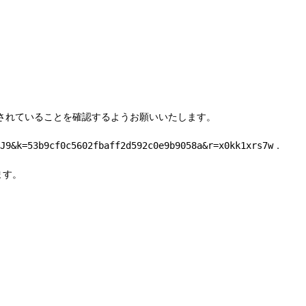
されていることを確認するようお願いいたします。

yJ9&k=53b9cf0c5602fbaff2d592c0e9b9058a&r=x0kk1xrs7w．
す。
