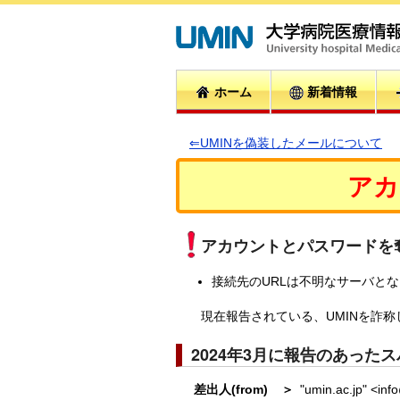
ホーム
新着情報
⇐UMINを偽装したメールについて
アカ
アカウントとパスワードを
接続先のURLは不明なサーバと
現在報告されている、UMINを詐
2024年3月に報告のあった
"umin.ac.jp" <in