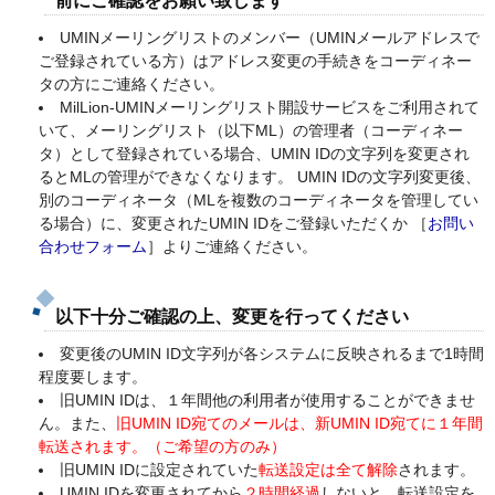
UMINメーリングリストのメンバー（UMINメールアドレスで
ご登録されている方）はアドレス変更の手続きをコーディネー
タの方にご連絡ください。
MilLion-UMINメーリングリスト開設サービスをご利用されて
いて、メーリングリスト（以下ML）の管理者（コーディネー
タ）として登録されている場合、UMIN IDの文字列を変更され
るとMLの管理ができなくなります。 UMIN IDの文字列変更後、
別のコーディネータ（MLを複数のコーディネータを管理してい
る場合）に、変更されたUMIN IDをご登録いただくか ［
お問い
合わせフォーム
］よりご連絡ください。
以下十分ご確認の上、変更を行ってください
変更後のUMIN ID文字列が各システムに反映されるまで1時間
程度要します。
旧UMIN IDは、１年間他の利用者が使用することができませ
ん。また、
旧UMIN ID宛てのメールは、新UMIN ID宛てに１年間
転送されます。（ご希望の方のみ）
旧UMIN IDに設定されていた
転送設定は全て解除
されます。
UMIN IDを変更されてから
２時間経過
しないと、転送設定を