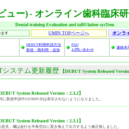
ビュー)
- オンライン歯科臨床
Dental training Evaluation and taBUlation sysTem
UMIN TOPページへ
オンラ
います
DEBUT利用申請方法
FAQ
連絡先
お問い合わせ
新規・既利用・追加
UTシステム更新履歴
【DEBUT System Released Versi
 System Released Version：2.3.2】
に新規申請中のUMIN IDは表示されないようになりました。
 System Released Version：2.3.1】
の他の意見」欄は改行を半角空白に置き換えて出力するよう修正致しました。