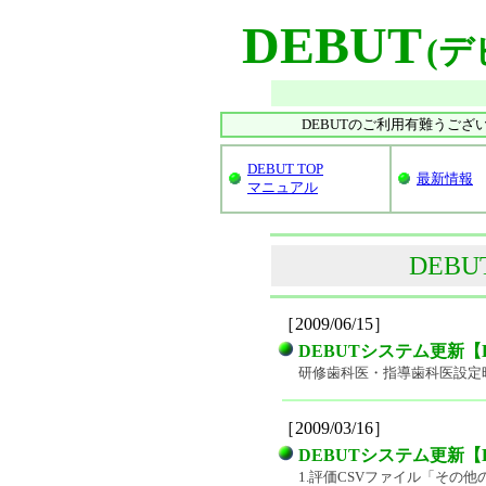
DEBUT
(デ
DEBUTのご利用有難うござ
DEBUT TOP
最新情報
マニュアル
DEB
［2009/06/15］
DEBUTシステム更新【DEBUT
研修歯科医・指導歯科医設定時
［2009/03/16］
DEBUTシステム更新【DEBUT
1.評価CSVファイル「そ